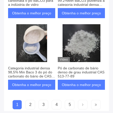
carbonata o pó BaCO3 para
99.2%Min BaCO3 pulveriza a
a indústria de vidro
categoria industrial densa
CAS 513-77-89
Obtenha o melhor preço
Obtenha o melhor preço
Vídeo
Categoria industrial densa
Pó de carbonato de bário
98,5% Min Baco 3 do pó do
denso de grau industrial CAS
carbonato do bário de CAS
513-77-89
513-77-89
Obtenha o melhor preço
Obtenha o melhor preço
1
2
3
4
5