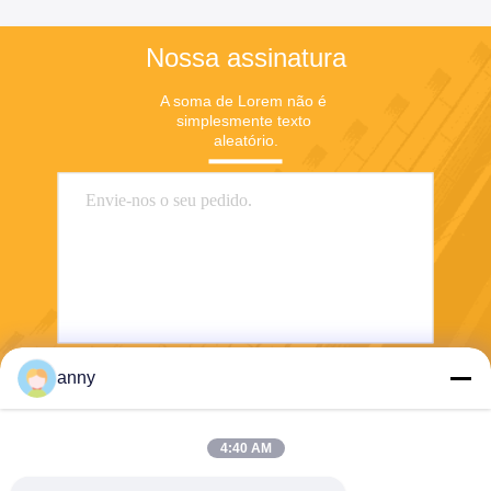
Nossa assinatura
A soma de Lorem não é 
simplesmente texto 
aleatório.
anny
Enviar
4:40 AM