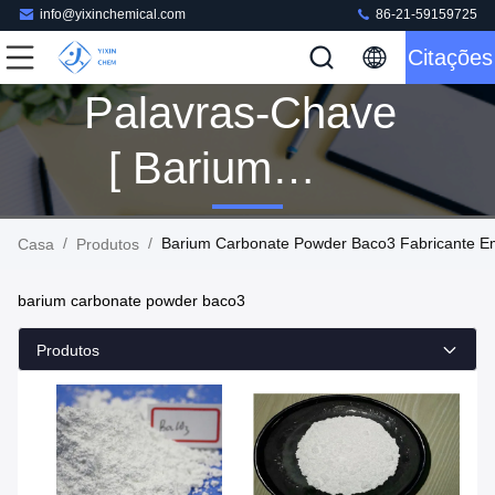
info@yixinchemical.com
86-21-59159725
Citações
Palavras-Chave
[ Barium
Carbonate
/
/
Barium Carbonate Powder Baco3 Fabricante E
Casa
Produtos
Powder Baco3 ]
barium carbonate powder baco3
Compatibilidade
Produtos
76 Produtos