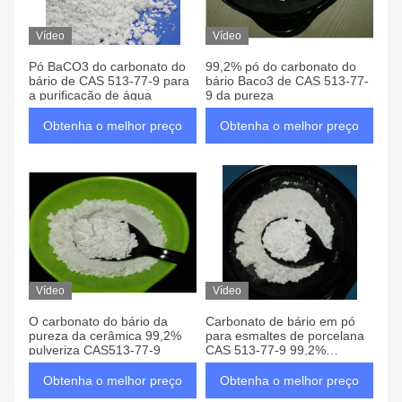
Vídeo
Vídeo
Pó BaCO3 do carbonato do
99,2% pó do carbonato do
bário de CAS 513-77-9 para
bário Baco3 de CAS 513-77-
a purificação de água
9 da pureza
Obtenha o melhor preço
Obtenha o melhor preço
Vídeo
Vídeo
O carbonato do bário da
Carbonato de bário em pó
pureza da cerâmica 99,2%
para esmaltes de porcelana
pulveriza CAS513-77-9
CAS 513-77-9 99,2%
Carbonato de bário para
esmaltes de metal
Obtenha o melhor preço
Obtenha o melhor preço