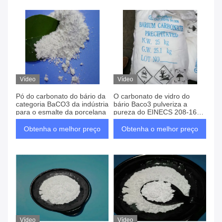
Vídeo
Vídeo
Pó do carbonato do bário da
O carbonato de vidro do
categoria BaCO3 da indústria
bário Baco3 pulveriza a
para o esmalte da porcelana
pureza do EINECS 208-167-
3 99%
Obtenha o melhor preço
Obtenha o melhor preço
Vídeo
Vídeo