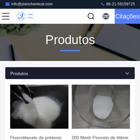
info@yixinchemical.com
86-21-59159725
Citações
Produtos
Produtos
Fluorotitanato de potássio
200 Mesh Fluoreto de titânio