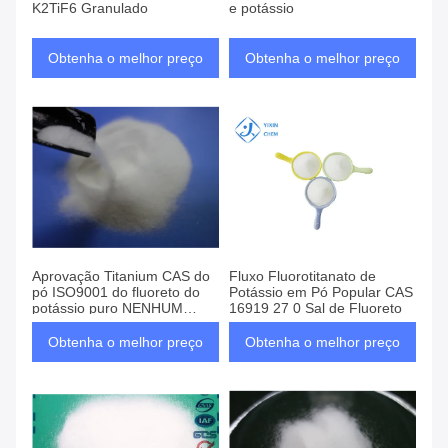
K2TiF6 Granulado
e potássio
Obtenha o melhor preço
Obtenha o melhor preço
Aprovação Titanium CAS do
Fluxo Fluorotitanato de
pó ISO9001 do fluoreto do
Potássio em Pó Popular CAS
potássio puro NENHUM
16919 27 0 Sal de Fluoreto
16919 27 0
Obtenha o melhor preço
Obtenha o melhor preço