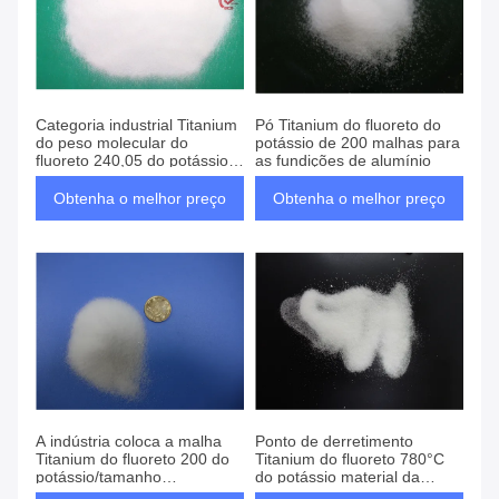
Categoria industrial Titanium
Pó Titanium do fluoreto do
do peso molecular do
potássio de 200 malhas para
fluoreto 240,05 do potássio
as fundições de alumínio
largo do uso
Obtenha o melhor preço
Obtenha o melhor preço
A indústria coloca a malha
Ponto de derretimento
Titanium do fluoreto 200 do
Titanium do fluoreto 780°C
potássio/tamanho
do potássio material da
personalizado
síntese