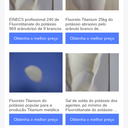
EINECS profissional 240 de
Fluoreto Titanium 25kg do
Fluorotitanate do potássio
potássio abrasivo pelo
969 grânulo/pó de 9 brancos
grânulo branco de
empacotamento do saco
Obtenha o melhor preço
Obtenha o melhor preço
Fluoreto Titanium do
Sal de solda do potássio dos
potássio popular para a
agentes, pó mínimo de
produção Titanium metálica
Fluorotitanate do potássio da
pureza de 99%
Obtenha o melhor preço
Obtenha o melhor preço