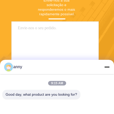
Envie-nos a sua 
solicitação e 
responderemos o mais 
rapidamente possível.
anny
Enviar
9:15 AM
Good day, what product are you looking for?
Shanghai Yixin Chemical Co., Ltd.