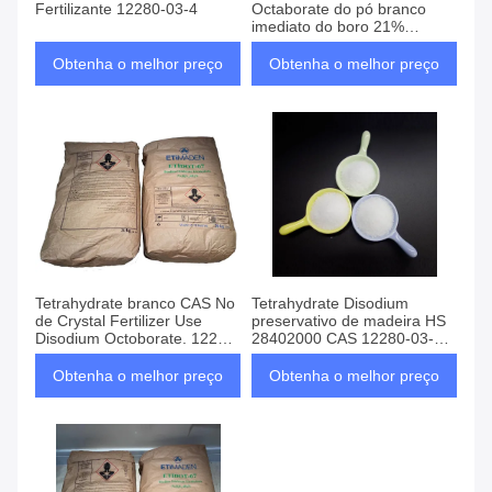
Fertilizante 12280-03-4
Octaborate do pó branco
imediato do boro 21%
(PONTO)
Obtenha o melhor preço
Obtenha o melhor preço
Tetrahydrate branco CAS No
Tetrahydrate Disodium
de Crystal Fertilizer Use
preservativo de madeira HS
Disodium Octoborate. 12280-
28402000 CAS 12280-03-4
03-4
de Octaborate
Obtenha o melhor preço
Obtenha o melhor preço