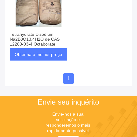
Tetrahydrate Disodium
Na2B8O13.4H2O de CAS
12280-03-4 Octaborate
Obtenha o melhor preço
1
Envie seu inquérito
Envie-nos a sua 
solicitação e 
responderemos o mais 
rapidamente possível.