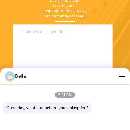
Envie-nos a sua 
solicitação e 
responderemos o mais 
rapidamente possível.
Bella
Enviar
7:31 PM
Good day, what product are you looking for?
Shanghai Yixin Chemical Co., Ltd.