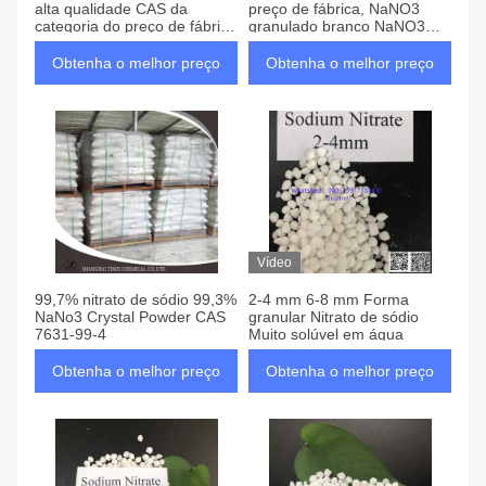
alta qualidade CAS da
preço de fábrica, NaNO3
categoria do preço de fábrica
granulado branco NaNO3
7631-99-4
CAS 7631-99-4
Obtenha o melhor preço
Obtenha o melhor preço
Vídeo
99,7% nitrato de sódio 99,3%
2-4 mm 6-8 mm Forma
NaNo3 Crystal Powder CAS
granular Nitrato de sódio
7631-99-4
Muito solúvel em água
Obtenha o melhor preço
Obtenha o melhor preço