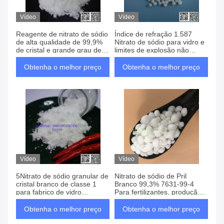
Vídeo
Vídeo
Reagente de nitrato de sódio
Índice de refração 1.587
de alta qualidade de 99,9%
Nitrato de sódio para vidro e
de cristal e grande grau de
limites de explosão não
nitrato de sódio para
aplicáveis
fabricação industrial
Obtenha o melhor preço
Obtenha o melhor preço
Vídeo
Vídeo
5Nitrato de sódio granular de
Nitrato de sódio de Pril
cristal branco de classe 1
Branco 99,3% 7631-99-4
para fabrico de vidro
Para fertilizantes, produção
flutuante
de vidro
Obtenha o melhor preço
Obtenha o melhor preço