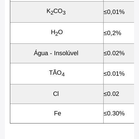
K
CO
≤
0,01%
2
3
H
O
≤
0,2%
2
Água - Insolúvel
≤0.02%
TÃO
≤0.01%
4
Cl
≤0.02
Fe
≤0.30%