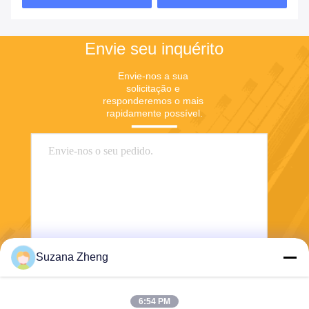
Envie seu inquérito
Envie-nos a sua 
solicitação e 
responderemos o mais 
rapidamente possível.
Suzana Zheng
Enviar
6:54 PM