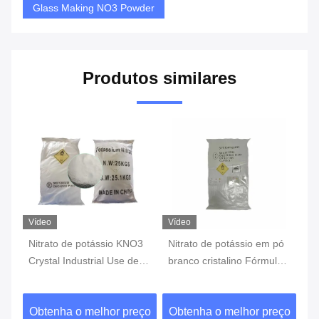
Glass Making NO3 Powder
Produtos similares
Vídeo
Vídeo
3
Nitrato de potássio em pó
Cristal de nitrato de
99
branco cristalino Fórmula
potássio de grau industrial
Hi
química KNO3
KNO3 99,4% de pureza
Po
mínima
art
ço
Obtenha o melhor preço
Obtenha o melhor preço
O