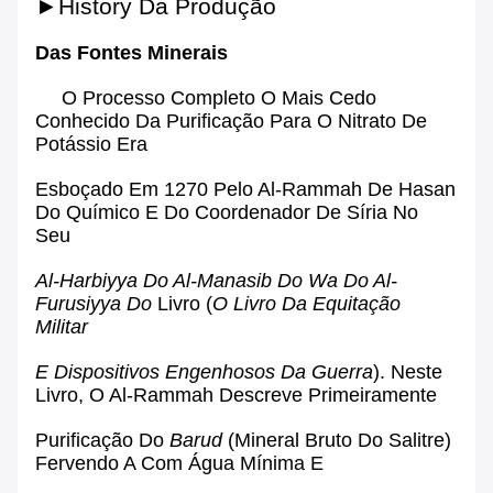
►History Da Produção
Das Fontes Minerais
O Processo Completo O Mais Cedo
Conhecido Da Purificação Para O Nitrato De
Potássio Era
Esboçado Em 1270 Pelo
Al-Rammah
De
Hasan
Do
Químico
E
Do
Coordenador De
Síria
No
Seu
Al-Harbiyya Do Al-Manasib Do Wa Do Al-
Furusiyya Do
Livro (
O Livro Da Equitação
Militar
E Dispositivos Engenhosos Da Guerra
). Neste
Livro, O Al-Rammah Descreve Primeiramente
Purificação Do
Barud
(mineral Bruto Do Salitre)
Fervendo A Com Água Mínima E