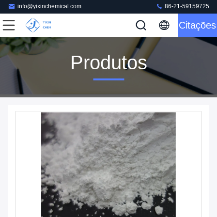
info@yixinchemical.com
86-21-59159725
Citações
Produtos