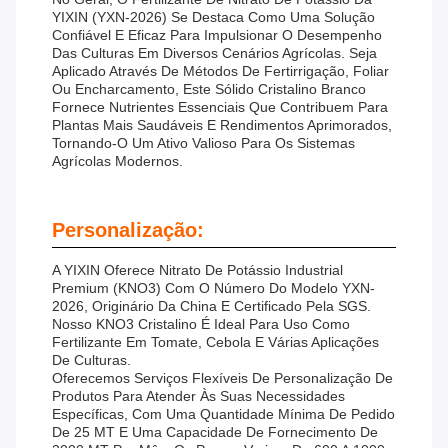
YIXIN (YXN-2026) Se Destaca Como Uma Solução
Confiável E Eficaz Para Impulsionar O Desempenho
Das Culturas Em Diversos Cenários Agrícolas. Seja
Aplicado Através De Métodos De Fertirrigação, Foliar
Ou Encharcamento, Este Sólido Cristalino Branco
Fornece Nutrientes Essenciais Que Contribuem Para
Plantas Mais Saudáveis E Rendimentos Aprimorados,
Tornando-O Um Ativo Valioso Para Os Sistemas
Agrícolas Modernos.
Personalização:
A YIXIN Oferece Nitrato De Potássio Industrial
Premium (KNO3) Com O Número Do Modelo YXN-
2026, Originário Da China E Certificado Pela SGS.
Nosso KNO3 Cristalino É Ideal Para Uso Como
Fertilizante Em Tomate, Cebola E Várias Aplicações
De Culturas.
Oferecemos Serviços Flexíveis De Personalização De
Produtos Para Atender Às Suas Necessidades
Específicas, Com Uma Quantidade Mínima De Pedido
De 25 MT E Uma Capacidade De Fornecimento De