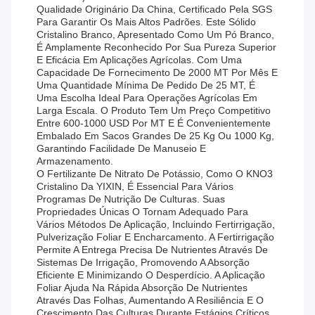
Qualidade Originário Da China, Certificado Pela SGS
Para Garantir Os Mais Altos Padrões. Este Sólido
Cristalino Branco, Apresentado Como Um Pó Branco,
É Amplamente Reconhecido Por Sua Pureza Superior
E Eficácia Em Aplicações Agrícolas. Com Uma
Capacidade De Fornecimento De 2000 MT Por Mês E
Uma Quantidade Mínima De Pedido De 25 MT, É
Uma Escolha Ideal Para Operações Agrícolas Em
Larga Escala. O Produto Tem Um Preço Competitivo
Entre 600-1000 USD Por MT E É Convenientemente
Embalado Em Sacos Grandes De 25 Kg Ou 1000 Kg,
Garantindo Facilidade De Manuseio E
Armazenamento.
O Fertilizante De Nitrato De Potássio, Como O KNO3
Cristalino Da YIXIN, É Essencial Para Vários
Programas De Nutrição De Culturas. Suas
Propriedades Únicas O Tornam Adequado Para
Vários Métodos De Aplicação, Incluindo Fertirrigação,
Pulverização Foliar E Encharcamento. A Fertirrigação
Permite A Entrega Precisa De Nutrientes Através De
Sistemas De Irrigação, Promovendo A Absorção
Eficiente E Minimizando O Desperdício. A Aplicação
Foliar Ajuda Na Rápida Absorção De Nutrientes
Através Das Folhas, Aumentando A Resiliência E O
Crescimento Das Culturas Durante Estágios Críticos.