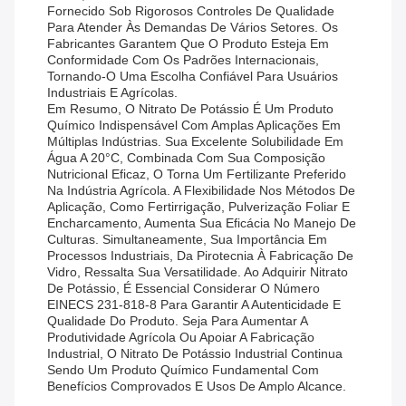
Fornecido Sob Rigorosos Controles De Qualidade
Para Atender Às Demandas De Vários Setores. Os
Fabricantes Garantem Que O Produto Esteja Em
Conformidade Com Os Padrões Internacionais,
Tornando-O Uma Escolha Confiável Para Usuários
Industriais E Agrícolas.
Em Resumo, O Nitrato De Potássio É Um Produto
Químico Indispensável Com Amplas Aplicações Em
Múltiplas Indústrias. Sua Excelente Solubilidade Em
Água A 20°C, Combinada Com Sua Composição
Nutricional Eficaz, O Torna Um Fertilizante Preferido
Na Indústria Agrícola. A Flexibilidade Nos Métodos De
Aplicação, Como Fertirrigação, Pulverização Foliar E
Encharcamento, Aumenta Sua Eficácia No Manejo De
Culturas. Simultaneamente, Sua Importância Em
Processos Industriais, Da Pirotecnia À Fabricação De
Vidro, Ressalta Sua Versatilidade. Ao Adquirir Nitrato
De Potássio, É Essencial Considerar O Número
EINECS 231-818-8 Para Garantir A Autenticidade E
Qualidade Do Produto. Seja Para Aumentar A
Produtividade Agrícola Ou Apoiar A Fabricação
Industrial, O Nitrato De Potássio Industrial Continua
Sendo Um Produto Químico Fundamental Com
Benefícios Comprovados E Usos De Amplo Alcance.