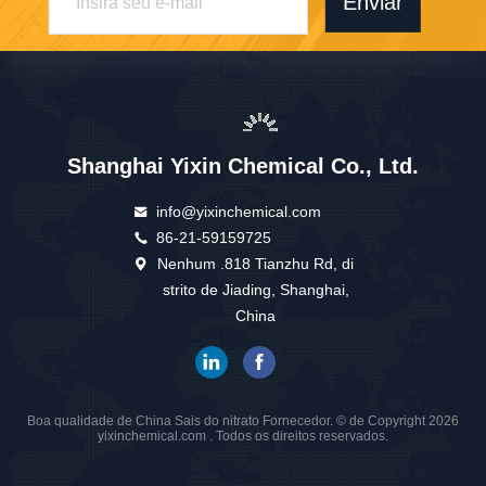
Enviar
Shanghai Yixin Chemical Co., Ltd.
info@yixinchemical.com
86-21-59159725
Nenhum .818 Tianzhu Rd, di
strito de Jiading, Shanghai,
China
Boa qualidade de China Sais do nitrato Fornecedor. © de Copyright 2026
yixinchemical.com . Todos os direitos reservados.