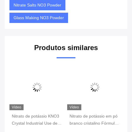
Nitrate Salts NO3 Powder
Glass Making NO3 Powder
Produtos similares
Vídeo
Vídeo
io KNO3
Nitrato de potássio em pó
Cristal de nitrato de
 Use de
branco cristalino Fórmula
potássio de grau industrial
química KNO3
KNO3 99,4% de pureza