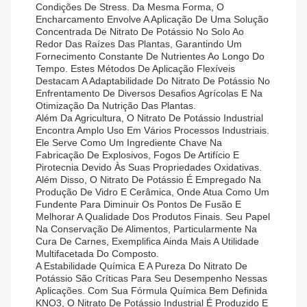
Condições De Stress. Da Mesma Forma, O
Encharcamento Envolve A Aplicação De Uma Solução
Concentrada De Nitrato De Potássio No Solo Ao
Redor Das Raízes Das Plantas, Garantindo Um
Fornecimento Constante De Nutrientes Ao Longo Do
Tempo. Estes Métodos De Aplicação Flexíveis
Destacam A Adaptabilidade Do Nitrato De Potássio No
Enfrentamento De Diversos Desafios Agrícolas E Na
Otimização Da Nutrição Das Plantas.
Além Da Agricultura, O Nitrato De Potássio Industrial
Encontra Amplo Uso Em Vários Processos Industriais.
Ele Serve Como Um Ingrediente Chave Na
Fabricação De Explosivos, Fogos De Artifício E
Pirotecnia Devido Às Suas Propriedades Oxidativas.
Além Disso, O Nitrato De Potássio É Empregado Na
Produção De Vidro E Cerâmica, Onde Atua Como Um
Fundente Para Diminuir Os Pontos De Fusão E
Melhorar A Qualidade Dos Produtos Finais. Seu Papel
Na Conservação De Alimentos, Particularmente Na
Cura De Carnes, Exemplifica Ainda Mais A Utilidade
Multifacetada Do Composto.
A Estabilidade Química E A Pureza Do Nitrato De
Potássio São Críticas Para Seu Desempenho Nessas
Aplicações. Com Sua Fórmula Química Bem Definida
KNO3, O Nitrato De Potássio Industrial É Produzido E