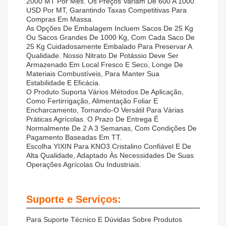
2000 MT Por Mês. Os Preços Variam De 600 A 1000
USD Por MT, Garantindo Taxas Competitivas Para
Compras Em Massa.
As Opções De Embalagem Incluem Sacos De 25 Kg
Ou Sacos Grandes De 1000 Kg, Com Cada Saco De
25 Kg Cuidadosamente Embalado Para Preservar A
Qualidade. Nosso Nitrato De Potássio Deve Ser
Armazenado Em Local Fresco E Seco, Longe De
Materiais Combustíveis, Para Manter Sua
Estabilidade E Eficácia.
O Produto Suporta Vários Métodos De Aplicação,
Como Fertirrigação, Alimentação Foliar E
Encharcamento, Tornando-O Versátil Para Várias
Práticas Agrícolas. O Prazo De Entrega É
Normalmente De 2 A 3 Semanas, Com Condições De
Pagamento Baseadas Em TT.
Escolha YIXIN Para KNO3 Cristalino Confiável E De
Alta Qualidade, Adaptado Às Necessidades De Suas
Operações Agrícolas Ou Industriais.
Suporte e Serviços:
Para Suporte Técnico E Dúvidas Sobre Produtos