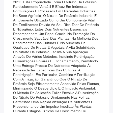
20°C. Esta Propriedade Torna O Nitrato De Potássio
Particularmente Versátil E Eficaz Em Inúmeras
Formulações E Processos Em Diferentes Indústrias.
No Setor Agrícola, O Nitrato De Potássio Industrial É
Amplamente Utilizado Como Um Componente Vital
De Fertilizantes Devido Ao Seu Rico Teor De Potássio
E Nitrogênio. Estes Dois Nutrientes Essenciais
Desempenham Um Papel Crucial Na Promoção Do
Crescimento Saudável Das Plantas, Na Melhoria Dos
Rendimentos Das Culturas E No Aumento Da
Qualidade De Frutas E Vegetais. A Alta Solubilidade
Do Nitrato De Potássio Facilita A Sua Aplicação
Através De Vários Métodos, Incluindo Fertirrigação,
Pulverizações Foliares E Encharcamento, Permitindo
Uma Entrega Precisa De Nutrientes Adaptada Às
Necessidades Específicas Das Culturas. A
Fertirrigação, Em Particular, Combina A Fertilização
Com A Irrigação, Garantindo Que O Nitrato De
Potássio Seja Eficientemente Absorvido Pelas Plantas,
Minimizando O Desperdício E O Impacto Ambiental.
O Método De Aplicação Foliar Envolve A Pulverização
De Nitrato De Potássio Diretamente Nas Folhas,
Permitindo Uma Rápida Absorção De Nutrientes E
Proporcionando Um Impulso Imediato Às Plantas
Durante Estágios Críticos De Crescimento Ou