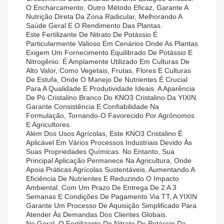
O Encharcamento, Outro Método Eficaz, Garante A
Nutrição Direta Da Zona Radicular, Melhorando A
Saúde Geral E O Rendimento Das Plantas.
Este Fertilizante De Nitrato De Potássio É
Particularmente Valioso Em Cenários Onde As Plantas
Exigem Um Fornecimento Equilibrado De Potássio E
Nitrogênio. É Amplamente Utilizado Em Culturas De
Alto Valor, Como Vegetais, Frutas, Flores E Culturas
De Estufa, Onde O Manejo De Nutrientes É Crucial
Para A Qualidade E Produtividade Ideais. A Aparência
De Pó Cristalino Branco Do KNO3 Cristalino Da YIXIN
Garante Consistência E Confiabilidade Na
Formulação, Tornando-O Favorecido Por Agrônomos
E Agricultores.
Além Dos Usos Agrícolas, Este KNO3 Cristalino É
Aplicável Em Vários Processos Industriais Devido Às
Suas Propriedades Químicas. No Entanto, Sua
Principal Aplicação Permanece Na Agricultura, Onde
Apoia Práticas Agrícolas Sustentáveis, Aumentando A
Eficiência De Nutrientes E Reduzindo O Impacto
Ambiental. Com Um Prazo De Entrega De 2 A 3
Semanas E Condições De Pagamento Via TT, A YIXIN
Garante Um Processo De Aquisição Simplificado Para
Atender Às Demandas Dos Clientes Globais.
No Geral, O Fertilizante De Nitrato De Potássio Da