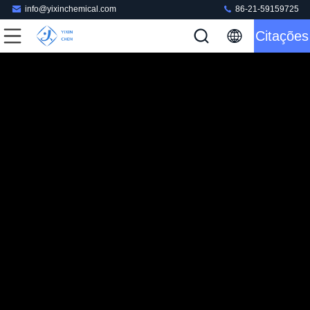
info@yixinchemical.com
86-21-59159725
Citações