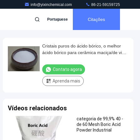
info@yixinchemical.com
86-21-59159725
Citações
Portuguese
Cristais puros do ácido bórico, o melhor
ácido bórico para cerâmica maciça/de vidro
do forçamento
Contato agora
Aprenda mais
Vídeos relacionados
categoria de 99,9% 40 -
de 60 Mesh Boric Acid
Powder Industrial