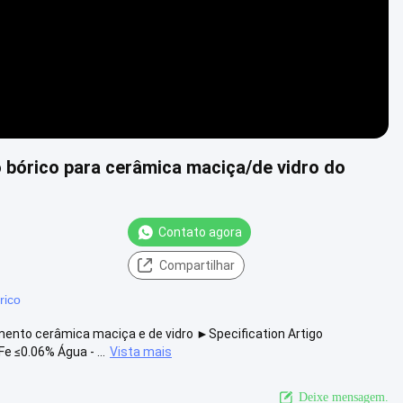
o bórico para cerâmica maciça/de vidro do
Contato agora
Compartilhar
rico
mento cerâmica maciça e de vidro ►Specification Artigo
 ≤0.06% Água - ...
Vista mais
Deixe mensagem.