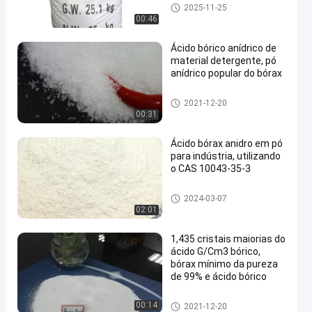
Pó do ácido do bórax
2025-11-25
00:46
Ácido bórico anídrico de
material detergente, pó
anídrico popular do bórax
Pó do ácido do bórax
2021-12-20
00:31
Ácido bórax anidro em pó
para indústria, utilizando
o CAS 10043-35-3
Pó do ácido do bórax
2024-03-07
02:01
1,435 cristais maiorias do
ácido G/Cm3 bórico,
bórax mínimo da pureza
de 99% e ácido bórico
Pó do ácido do bórax
00:14
2021-12-20