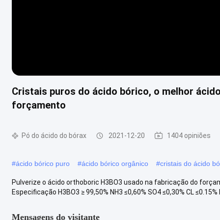
Cristais puros do ácido bórico, o melhor ácid
forçamento
Pó do ácido do bórax
2021-12-20
1404 opiniões
#
ácido bórico puro
#
ácido bórico orgânico
#
cristais do ácido bó
Pulverize o ácido orthoboric H3BO3 usado na fabricação do força
Especificação H3BO3 ≥ 99,50% NH3 ≤0,60% SO4 ≤0,30% CL ≤0.15% Fe
Mensagens do visitante