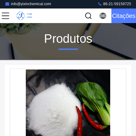
info@yixinchemical.com
86-21-59159725
Citações
Produtos