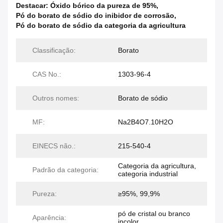
Destacar:
Óxido bórico da pureza de 95%
,
Pó do borato de sódio do inibidor de corrosão
,
Pó do borato de sódio da categoria da agricultura
Classificação:
Borato
CAS No.:
1303-96-4
Outros nomes:
Borato de sódio
MF:
Na2B4O7.10H2O
EINECS não.:
215-540-4
Categoria da agricultura,
Padrão da categoria:
categoria industrial
Pureza:
≥95%, 99,9%
pó de cristal ou branco
Aparência:
incolor