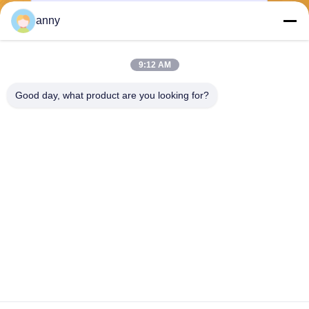
anny
Enviar
9:12 AM
Good day, what product are you looking for?
Shanghai Yixin Chemical Co., Ltd.
info@yixinchemical.com
86-21-59159725
Nenhum .818 Tianzhu Rd, di
strito de Jiading, Shanghai,
China
Boa qualidade de China Sais do nitrato Fornecedor. © de Copyright 2026