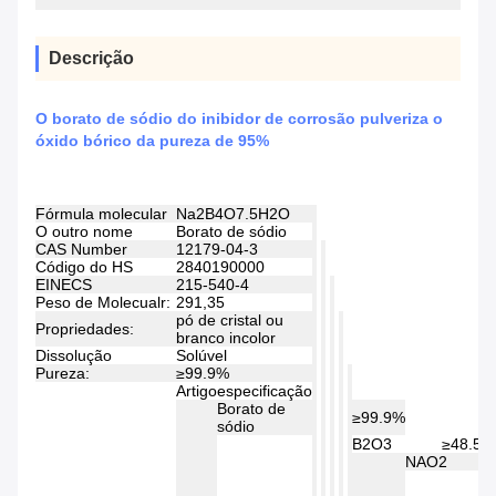
Descrição
O borato de sódio do inibidor de corrosão pulveriza o
óxido bórico da pureza de 95%
Fórmula molecular
Na2B4O7.5H2O
O outro nome
Borato de sódio
CAS Number
12179-04-3
Código do HS
2840190000
EINECS
215-540-4
Peso de Molecualr:
291,35
pó de cristal ou
Propriedades:
branco incolor
Dissolução
Solúvel
Pureza:
≥99.9%
Artigo
especificação
Borato de
≥99.9%
sódio
B2O3
≥48.5%
NAO2