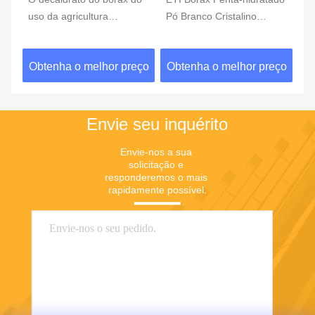
3-
uso da agricultura
Pó Branco Cristalino
bó
ra
pulveriza o adubo CAS
Inodoro Solúvel em Água
re
1303-96-4
da
ço
Obtenha o melhor preço
Obtenha o melhor preço
O
Envie seu inquérito
Envie-nos a sua 
solicitação e 
responderemos o mais 
rapidamente possível.