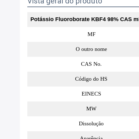
Vista geral do produto
Potássio Fluoroborate KBF4 98% CAS mí
MF
O outro nome
CAS No.
Código do HS
EINECS
MW
Dissolução
Aparência