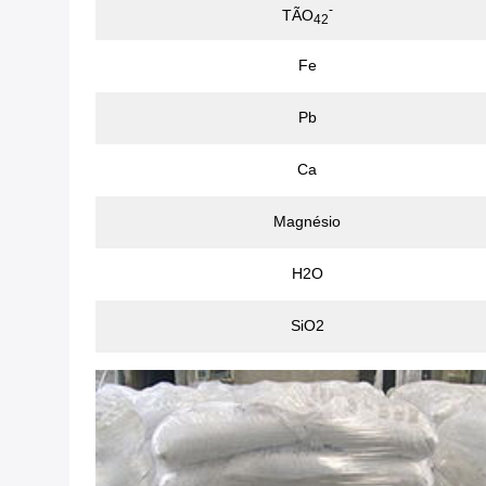
-
TÃO
42
Fe
Pb
Ca
Magnésio
H2O
SiO2