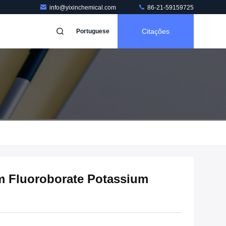
info@yixinchemical.com
86-21-59159725
Citações
Portuguese
 Fluoroborate Potassium