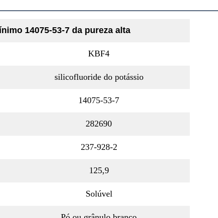
nimo 14075-53-7 da pureza alta
KBF4
silicofluoride do potássio
14075-53-7
282690
237-928-2
125,9
Solúvel
Pó ou grânulo branco