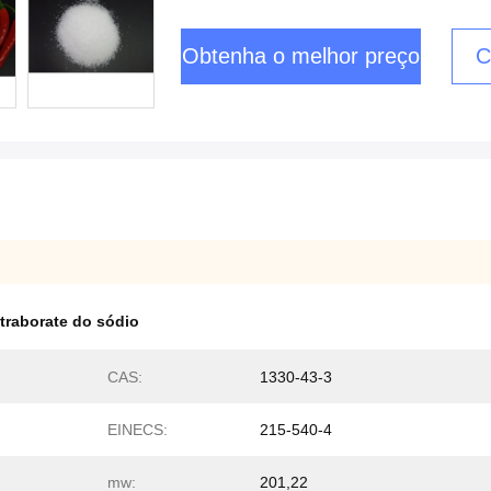
Obtenha o melhor preço
C
traborate do sódio
CAS:
1330-43-3
EINECS:
215-540-4
mw:
201,22