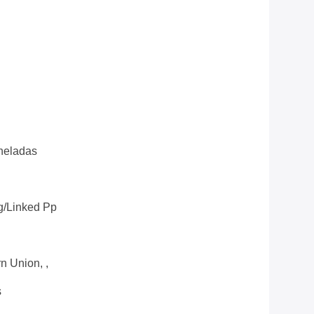
neladas
g/linked Pp
n Union, ,
s