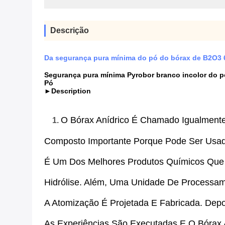
Descrição
Da segurança pura mínima do pó do bórax de B2O3 
Segurança pura mínima Pyrobor branco incolor do 
Pó
►Description
O Bórax Anídrico É Chamado Igualment
1.
Composto Importante Porque Pode Ser Usad
É Um Dos Melhores Produtos Químicos Que 
Hidrólise. Além, Uma Unidade De Processa
A Atomização É Projetada E Fabricada. Dep
As Experiências São Executadas E O Bórax A