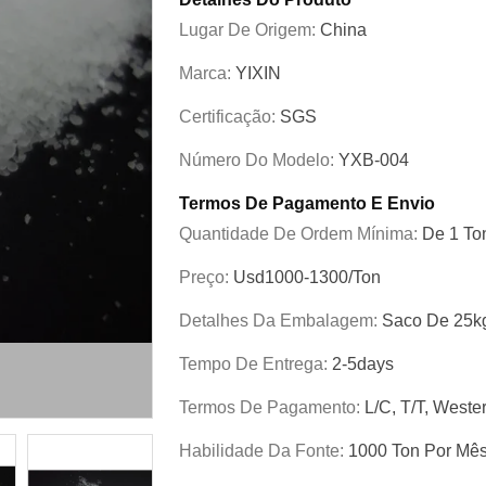
Lugar De Origem:
China
Marca:
YIXIN
Certificação:
SGS
Número Do Modelo:
YXB-004
Termos De Pagamento E Envio
Quantidade De Ordem Mínima:
De 1 To
Preço:
Usd1000-1300/ton
Detalhes Da Embalagem:
Saco De 25k
Tempo De Entrega:
2-5days
Termos De Pagamento:
L/C, T/T, Wester
Habilidade Da Fonte:
1000 Ton Por Mê