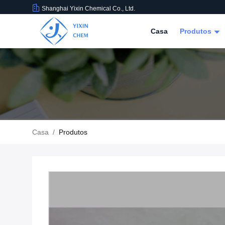
Shanghai Yixin Chemical Co., Ltd.
Casa
Produtos
Casa
/
Produtos