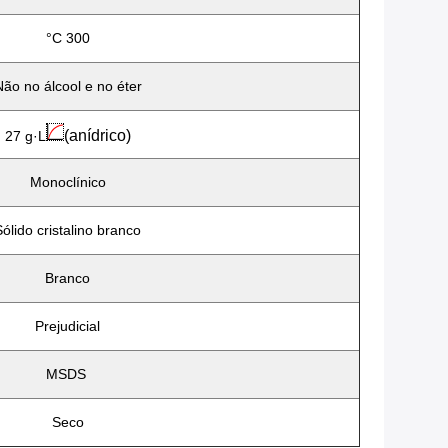
°C 300
ão no álcool e no éter
(anídrico)
27 g·L
Monoclínico
Sólido cristalino branco
Branco
Prejudicial
MSDS
Seco