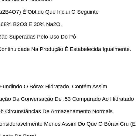
a2B4O7) É Obtido Que Inclui O Seguinte
; 68% B2O3 E 30% Na2O.
São Superadas Pelo Uso Do Pó
Continuidade Na Produção É Estabelecida Igualmente.
 Fundindo O Bórax Hidratado. Contém Assim
ação Da Conversação De .53 Comparado Ao Hidratado
ob Circunstâncias De Armazenamento Normais.
Consideravelmente Menos Assim Do Que O Bórax Cru (