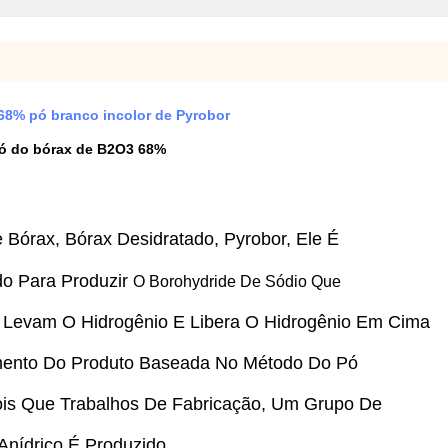
68% pó branco incolor de Pyrobor
pó do bórax de B2O3 68%
e
Bórax, Bórax Desidratado, Pyrobor,
Ele É
o Para Produzir
O Borohydride De Sódio Que
Levam O Hidrogênio E Libera O Hidrogênio Em Cima
mento Do Produto Baseada No Método Do Pó
ois Que Trabalhos De Fabricação, Um Grupo De
nídrico É Produzido.