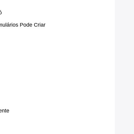
ó
ulários Pode Criar
ente