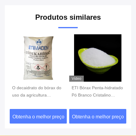
Produtos similares
Vídeo
Ví
s
O decaidrato do bórax do
ETI Bórax Penta-hidratado
Pó
3-
uso da agricultura
Pó Branco Cristalino
bó
ra
pulveriza o adubo CAS
Inodoro Solúvel em Água
re
1303-96-4
da
ço
Obtenha o melhor preço
Obtenha o melhor preço
O