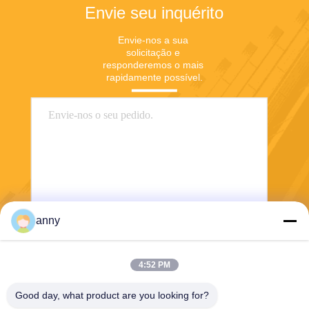
Envie seu inquérito
Envie-nos a sua 
solicitação e 
responderemos o mais 
rapidamente possível.
anny
Enviar
4:52 PM
Good day, what product are you looking for?