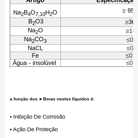
Artigo
Especificaçã
≥
95,
Na
B
O
H
O
2
4
7,10
2
B
O3
≥
36
2
Na
O
≥16
2
Na
CO
≤0.
2
3
NaCL
≤0.
Fe
≤0.
Água - insolúvel
≤0.
a função dos ►Borax nestes líquidos é:
• Inibição De Corrosão
• Ação De Proteção