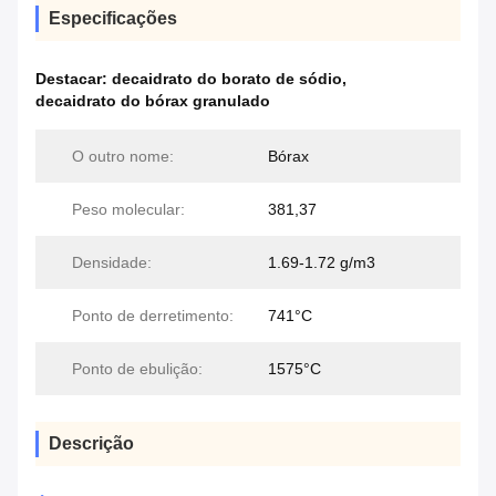
Especificações
Destacar:
decaidrato do borato de sódio
,
decaidrato do bórax granulado
O outro nome:
Bórax
Peso molecular:
381,37
Densidade:
1.69-1.72 g/m3
Ponto de derretimento:
741°C
Ponto de ebulição:
1575°C
Descrição