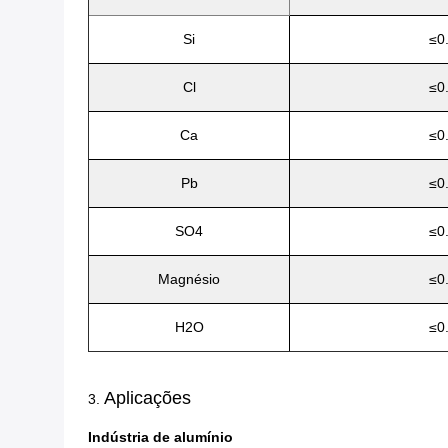
Si
≤0
Cl
≤0
Ca
≤0
Pb
≤0
SO4
≤0
Magnésio
≤0
H2O
≤0
Aplicações
3.
Indústria de alumínio