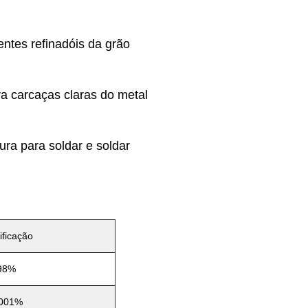
ntes refinadóis da grão
a carcaças claras do metal
ra para soldar e soldar
ificação
98%
.001%