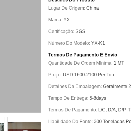
Lugar De Origem:
China
Marca:
YX
Certificação:
SGS
Número Do Modelo:
YX-K1
Termos De Pagamento E Envio
Quantidade De Ordem Mínima:
1 MT
Preço:
USD 1600-2100 Per Ton
Detalhes Da Embalagem:
Geralmente 2
Tempo De Entrega:
5-8days
Termos De Pagamento:
L/C, D/A, D/P,
Habilidade Da Fonte:
300 Toneladas P