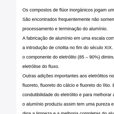
Os compostos de flúor inorgánicos jogam um 
São encontrados frequentemente não soment
processamento e terminação do alumínio.
A fabricação de alumínio em uma escala come
a introdução de criolita no fim do século XIX.
o componente do eletrólito (85 – 90%) dimin
eletrólise do fluxo.
Outras adições importantes aos eletrólitos n
fluoreto, fluoreto do cálcio e fluoreto do líti
condutibilidade do eletrólito e para melhorar 
o alumínio produziu assim tem uma pureza en
diga a limpeza e a melhoria completas do al