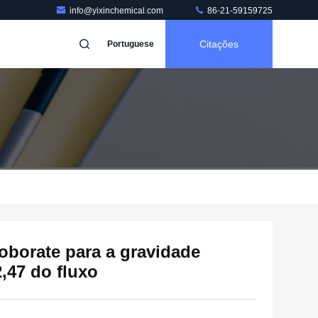
info@yixinchemical.com
86-21-59159725
Citações
Portuguese
roborate para a gravidade
2,47 do fluxo