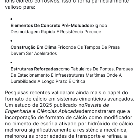
íons cloreto corrosivos
. Isso o torna particularmente
valioso para:
Elementos De Concreto Pré-Moldado
Exigindo
Desmoldagem Rápida E Resistência Precoce
Construção Em Clima Frio
Onde Os Tempos De Presa
Devem Ser Acelerados
Estruturas Reforçadas
Como Tabuleiros De Pontes, Parques
De Estacionamento E Infraestruturas Marítimas Onde A
Durabilidade A Longo Prazo É Crítica
Pesquisas recentes validaram ainda mais o papel do
formato de cálcio em sistemas cimentícios avançados.
Um estudo de 2025 publicado no
Revista de
Engenharia e Ciências Aplicadas
demonstraram que a
incorporação de formato de cálcio como modificador
no cimento de escória ativado por hidróxido de cálcio
melhorou significativamente a resistência mecânica,
melhorou as propriedades de transporte e refinau a