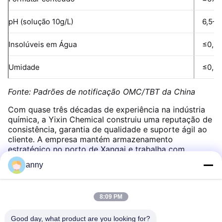
pH (solução 10g/L)
6,5–7
Insolúveis em Água
≤0,5
Umidade
≤0,5
Fonte: Padrões de notificação OMC/TBT da China
Com quase três décadas de experiência na indústria
química, a Yixin Chemical construiu uma reputação de
consistência, garantia de qualidade e suporte ágil ao
cliente. A empresa mantém armazenamento
estratégico no porto de Xangai e trabalha com
parceiros de fabricação certificados para garantir a
anny
entrega pontual aos clientes nas Américas, Europa,
Sudeste Asiático, África e outros lugares.
.
8:09 PM
Good day, what product are you looking for?