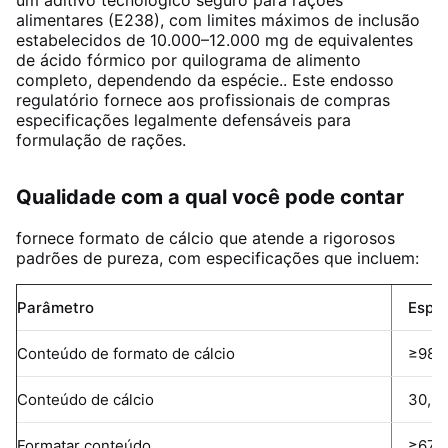
um aditivo tecnológico seguro para rações
alimentares (E238), com limites máximos de inclusão
estabelecidos de 10.000–12.000 mg de equivalentes
de ácido fórmico por quilograma de alimento
completo, dependendo da espécie.
. Este endosso
regulatório fornece aos profissionais de compras
especificações legalmente defensáveis ​​para
formulação de rações.
Qualidade com a qual você pode contar
fornece formato de cálcio que atende a rigorosos
padrões de pureza, com especificações que incluem:
Parâmetro
Espec
Conteúdo de formato de cálcio
≥98,
Conteúdo de cálcio
30,2
Formatar conteúdo
≥67,